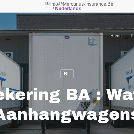
 82 66
Info@mercurius-Insu
/
Nederlands
Home
P
NL
ekering BA : Wa
Aanhangwagen