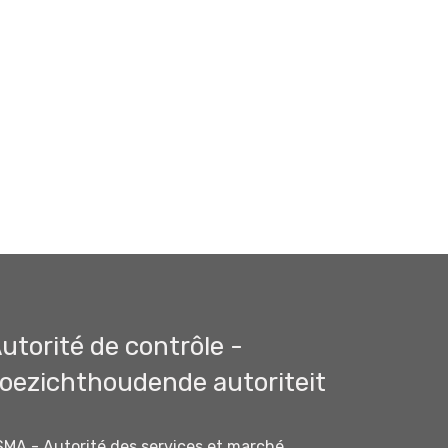
utorité de contrôle -
oezichthoudende autoriteit
SMA - Autorité des services et marché