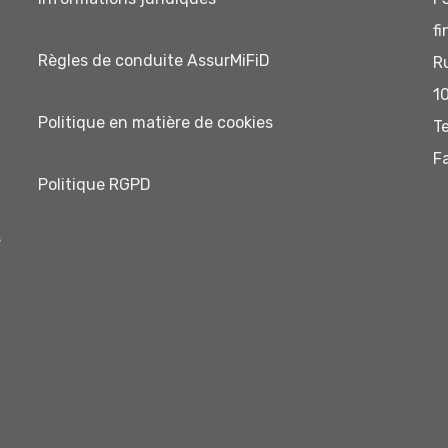
f
Règles de conduite AssurMiFiD
R
1
P
olitique en matière de cookies
T
F
Politique RGPD
s
u