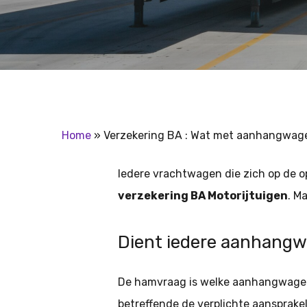
Hit enter to search or ESC to close
Home
»
Verzekering BA : Wat met aanhangwag
Iedere vrachtwagen die zich op de o
verzekering BA Motorijtuigen
. M
Dient iedere aanhangw
De hamvraag is welke aanhangwagen v
betreffende de verplichte aansprakel