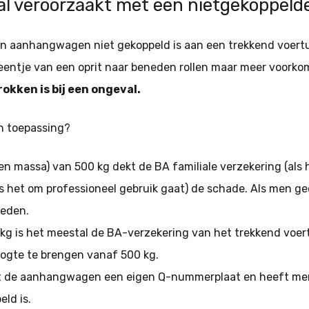
al veroorzaakt met een nietgekoppe
en aanhangwagen niet gekoppeld is aan een trekkend voertu
eentje van een oprit naar beneden rollen maar meer voorko
ken is bij een ongeval.
an toepassing?
n massa) van 500 kg dekt de BA familiale verzekering (als h
 het om professioneel gebruik gaat) de schade. Als men ge
oeden.
kg is het meestal de BA-verzekering van het trekkend voe
oogte te brengen vanaf 500 kg.
t de aanhangwagen een eigen Q-nummerplaat en heeft men 
eld is.