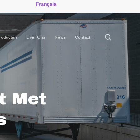
rance.be
Français
search
roducten
Over Ons
News
Contact
t Met
s