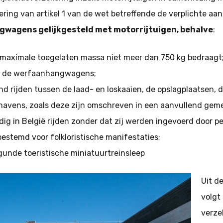
ring van artikel 1 van de wet betreffende de verplichte aan
gwagens gelijkgesteld met motorrijtuigen, behalve
:
aximale toegelaten massa niet meer dan 750 kg bedraagt
 de werfaanhangwagens;
d rijden tussen de laad- en loskaaien, de opslagplaatsen,
rhavens, zoals deze zijn omschreven in een aanvullend geme
 in België rijden zonder dat zij werden ingevoerd door per
stemd voor folkloristische manifestaties;
nde toeristische miniatuurtreinsleep
Uit de
volgt
verzek