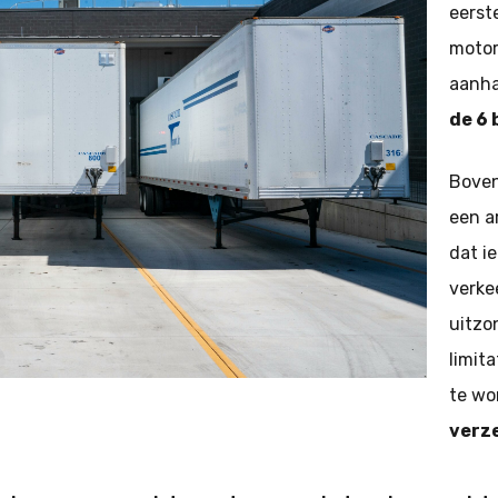
eerst
motor
aanh
de 6
Boven
een a
dat i
verke
uitzo
limita
te wo
verze