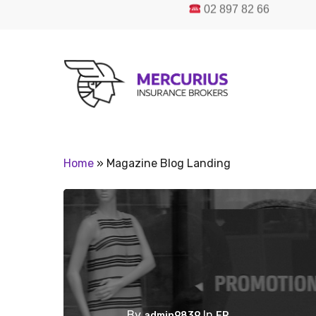
02 897
Skip
to
main
content
Home
»
Magazine Blog Landing