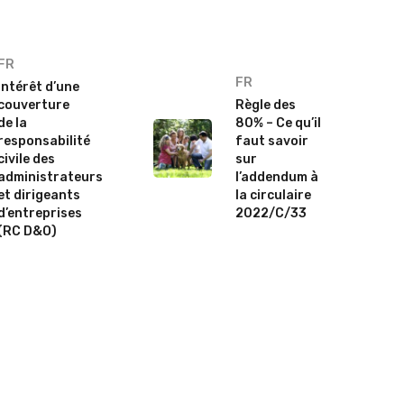
FR
FR
Intérêt d’une
couverture
Règle des
de la
80% – Ce qu’il
responsabilité
faut savoir
civile des
sur
administrateurs
l’addendum à
et dirigeants
la circulaire
d’entreprises
2022/C/33
(RC D&O)